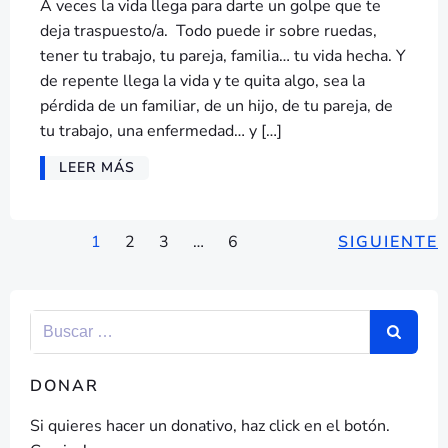
A veces la vida llega para darte un golpe que te
deja traspuesto/a. Todo puede ir sobre ruedas,
tener tu trabajo, tu pareja, familia… tu vida hecha. Y
de repente llega la vida y te quita algo, sea la
pérdida de un familiar, de un hijo, de tu pareja, de
tu trabajo, una enfermedad… y […]
LEER MÁS
NAVEGACIÓN
NAVEGACIÓN
NAV
Página
Página
Página
Página
1
2
3
…
6
SIGUIENTE
DE
DE
DE
ENTRADAS
ENTRADAS
ENT
DONAR
Si quieres hacer un donativo, haz click en el botón.