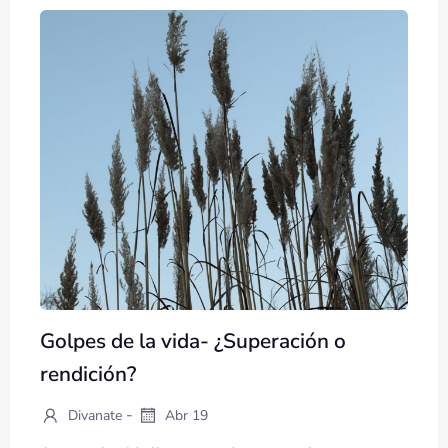
Golpes de la vida- ¿Superación o
rendición?
-
Divanate
Abr 19