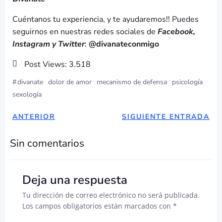
Cuéntanos tu experiencia, y te ayudaremos!! Puedes
seguirnos en nuestras redes sociales de
Facebook,
Instagram y Twitter
:
@divanateconmigo
Post Views:
3.518
#
divanate
dolor de amor
mecanismo de defensa
psicología
sexología
NAVEGACIÓN
NAVEGAC
ANTERIOR
SIGUIENTE ENTRADA
DE
DE
Sin comentarios
ENTRADAS
ENTRADA
Deja una respuesta
Tu dirección de correo electrónico no será publicada.
Los campos obligatorios están marcados con
*