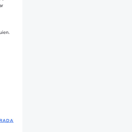
ar
uien.
TRADA