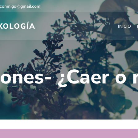
econmigo@gmail.com
EXOLOGÍA
INICIO
ones- ¿Caer o r