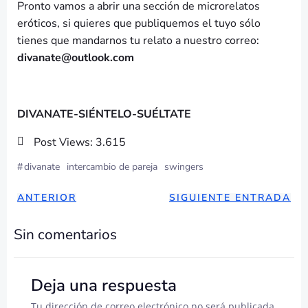
Pronto vamos a abrir una sección de microrelatos
eróticos, si quieres que publiquemos el tuyo sólo
tienes que mandarnos tu relato a nuestro correo:
divanate@outlook.com
DIVANATE-SIÉNTELO-SUÉLTATE
Post Views:
3.615
#
divanate
intercambio de pareja
swingers
NAVEGACIÓN
NAVEGAC
ANTERIOR
SIGUIENTE ENTRADA
DE
DE
Sin comentarios
ENTRADAS
ENTRADA
Deja una respuesta
Tu dirección de correo electrónico no será publicada.