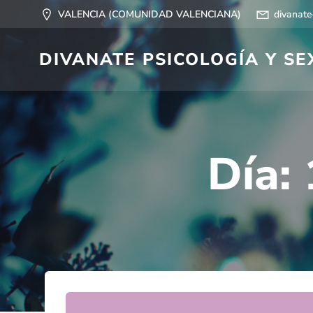
Saltar
VALENCIA (COMUNIDAD VALENCIANA)
divanat
al
contenido
DIVANATE PSICOLOGÍA Y S
Día: