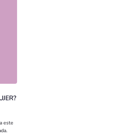
UJER?
a este
ada.