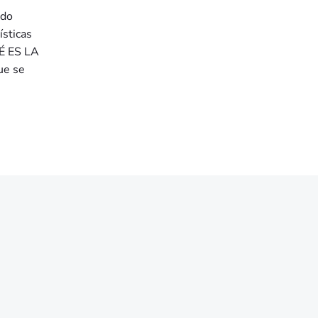
ado
ísticas
UÉ ES LA
ue se