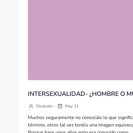
INTERSEXUALIDAD- ¿HOMBRE O M
-
Divanate
May 11
Muchos seguramente no conozcáis lo que signific
término, otros tal vez tenéis una imagen equivoc
Porque hace unos años esto era conocido como