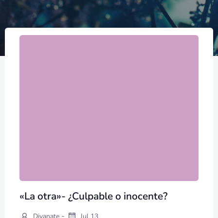
«La otra»- ¿Culpable o inocente?
-
Divanate
Jul 13