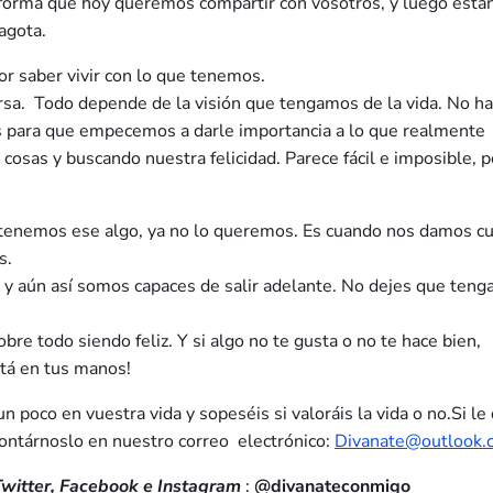
a forma que hoy queremos compartir con vosotros, y luego están
agota.
or saber vivir con lo que tenemos.
versa. Todo depende de la visión que tengamos de la vida. No h
os para que empecemos a darle importancia a lo que realmente
 cosas y buscando nuestra felicidad. Parece fácil e imposible, 
tenemos ese algo, ya no lo queremos. Es cuando nos damos c
s.
 y aún así somos capaces de salir adelante. No dejes que teng
bre todo siendo feliz. Y si algo no te gusta o no te hace bien,
stá en tus manos!
poco en vuestra vida y sopeséis si valoráis la vida o no.Si le 
contárnoslo en nuestro correo electrónico:
Divanate@outlook.
witter, Facebook e Instagram
:
@divanateconmigo