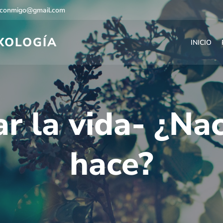
econmigo@gmail.com
EXOLOGÍA
INICIO
r la vida- ¿Na
hace?